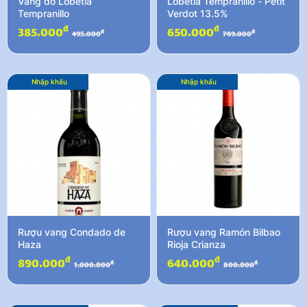
Vang đỏ Lobetia
Lobetia Tempranillo - Petit
Tempranillo
Verdot 13.5%
đ
đ
385.000
650.000
đ
đ
495.000
769.000
Thêm vào giỏ hàng
Thêm vào giỏ hàng
Nhập khẩu
Nhập khẩu
Rượu vang Condado de
Rượu vang Ramón Bilbao
Haza
Rioja Crianza
đ
đ
890.000
640.000
đ
đ
1.000.000
800.000
Thêm vào giỏ hàng
Thêm vào giỏ hàng