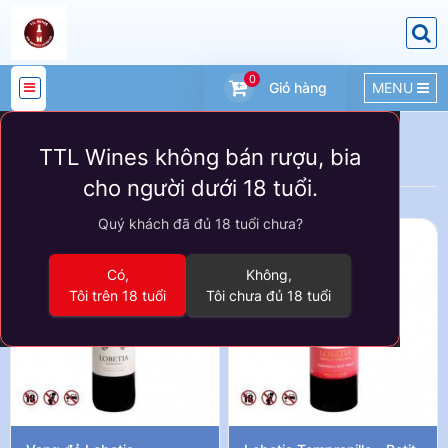
0
Giỏ hàng
MENU
DANH
VANG TÂY BAN NHA
TTL Wines không bán rượu, bia
MỤC
cho người dưới 18 tuổi.
SẢN
Quý khách đã đủ 18 tuổi chưa?
Nhập khẩu
Nhập khẩu
PHẨM
Có,
Không,
Tôi trên 18 tuổi
Tôi chưa đủ 18 tuổi