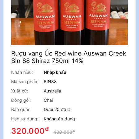
Rượu vang Úc Red wine Auswan Creek
Bin 88 Shiraz 750ml 14%
Nhãn hiệu:
Nhập khẩu
Mã sản phẩm:
BIN88
Xuất xứ:
Australia
Đóng gói:
Chai
Bảo quản:
Dưới 20 độ C
Hạn sử dụng:
Không áp dụng
đ
320.000
đ
400.000