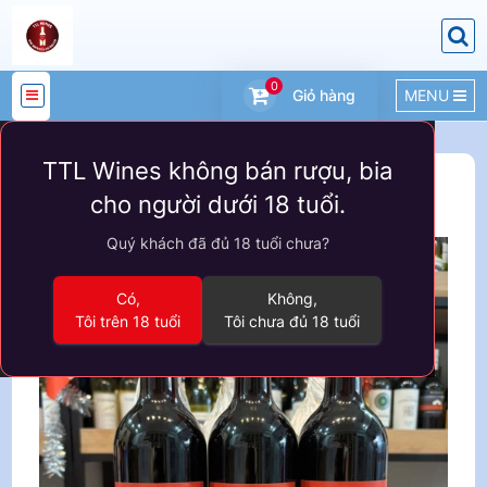
0
Giỏ hàng
MENU
DANH
TTL Wines không bán rượu, bia
MỤC
Sản phẩm
VANG ÚC
cho người dưới 18 tuổi.
SẢN
Quý khách đã đủ 18 tuổi chưa?
PHẨM
Có,
Không,
Tôi trên 18 tuổi
Tôi chưa đủ 18 tuổi