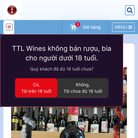
0
Giỏ hàng
MENU
DANH
TTL Wines không bán rượu, bia
MỤC
Sản phẩm
VANG Ý
cho người dưới 18 tuổi.
SẢN
Quý khách đã đủ 18 tuổi chưa?
PHẨM
Có,
Không,
Tôi trên 18 tuổi
Tôi chưa đủ 18 tuổi