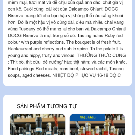
mềm mại, tươi mát và dễ chịu của quả anh đào, chút gia vị
xen kẽ. Cuối cùng, cái kết của Dalcampo Chianti DOCG
Riserva mang tới cho bạn hậu vị không thể nào sảng khoái
hơn. Đó là một hậu vị vô cùng dài, điều mà nhiều chai vang
vùng Tuscany có thể mang lại cho bạn và Dalcampo Chianti
DOCG Riserva là một trong số đó. Tasting notes Ruby red
colour with purple reflections. The bouquet is of fresh fruit,
blackcurrant and cherry and subtle spice. To the palate it is
young and nippy, fruity and vinous. THƯỞNG THỨC CÙNG
: Thịt bò, thịt cừu, dê nướng/ hấp; thịt hầm; và các món khác.
Food pairings Red meats; roastbeef, stewed rabbit, Tuscan
soups, aged cheeses. NHIỆT ĐỘ PHỤC VỤ 16-18 ĐỘ C
SẢN PHẨM TƯƠNG TỰ
Nhập khẩu