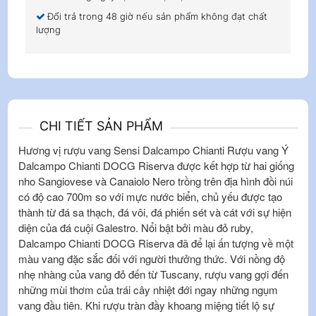
Đổi trả trong 48 giờ nếu sản phẩm không đạt chất
lượng
CHI TIẾT SẢN PHẨM
Hương vị rượu vang Sensi Dalcampo Chianti Rượu vang Ý
Dalcampo Chianti DOCG Riserva được kết hợp từ hai giống
nho Sangiovese và Canaiolo Nero trồng trên địa hình đồi núi
có độ cao 700m so với mực nước biển, chủ yếu được tạo
thành từ đá sa thạch, đá vôi, đá phiến sét và cát với sự hiện
diện của đá cuội Galestro. Nổi bật bởi màu đỏ ruby,
Dalcampo Chianti DOCG Riserva đã để lại ấn tượng về một
màu vang đặc sắc đối với người thưởng thức. Với nồng độ
nhẹ nhàng của vang đỏ đến từ Tuscany, rượu vang gợi đến
những mùi thơm của trái cây nhiệt đới ngay những ngụm
vang đầu tiên. Khi rượu tràn đầy khoang miệng tiết lộ sự