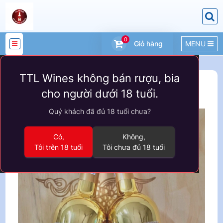
0
Giỏ hàng
MENU
DANH
TTL Wines không bán rượu, bia
MỤC
Sản phẩm
VANG Ý
cho người dưới 18 tuổi.
SẢN
Quý khách đã đủ 18 tuổi chưa?
PHẨM
Có,
Không,
Tôi trên 18 tuổi
Tôi chưa đủ 18 tuổi