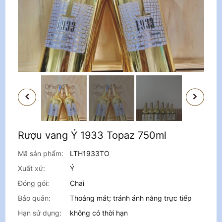
PREVIOUS
NEXT
Rượu vang Ý 1933 Topaz 750ml
Mã sản phẩm:
LTH1933TO
Xuất xứ:
Ý
Đóng gói:
Chai
Bảo quản:
Thoáng mát; tránh ánh nắng trực tiếp
Hạn sử dụng:
không có thời hạn