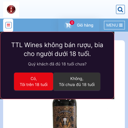
0
Giỏ hàng
MENU
DANH
TTL Wines không bán rượu, bia
MỤC
Sản phẩm
VANG Ý
cho người dưới 18 tuổi.
SẢN
Quý khách đã đủ 18 tuổi chưa?
PHẨM
Có,
Không,
Tôi trên 18 tuổi
Tôi chưa đủ 18 tuổi