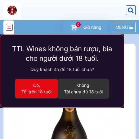
0
Giỏ hàng
MENU
DANH
TTL Wines không bán rượu, bia
MỤC
Sản phẩm
VANG PHÁP
cho người dưới 18 tuổi.
SẢN
Quý khách đã đủ 18 tuổi chưa?
PHẨM
Có,
Không,
Tôi trên 18 tuổi
Tôi chưa đủ 18 tuổi