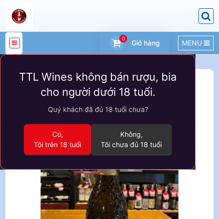
0
Giỏ hàng
MENU
DANH
TTL Wines không bán rượu, bia
MỤC
Sản phẩm
VANG Ý
cho người dưới 18 tuổi.
SẢN
Quý khách đã đủ 18 tuổi chưa?
PHẨM
Có,
Không,
Tôi trên 18 tuổi
Tôi chưa đủ 18 tuổi