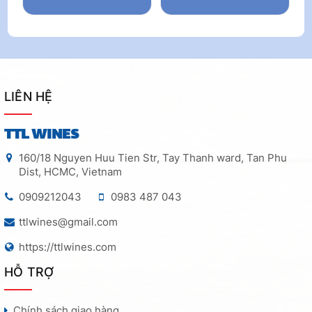
LIÊN HỆ
TTL WINES
160/18 Nguyen Huu Tien Str, Tay Thanh ward, Tan Phu
Dist, HCMC, Vietnam
0909212043
0983 487 043
ttlwines@gmail.com
https://ttlwines.com
HỖ TRỢ
Chính sách giao hàng