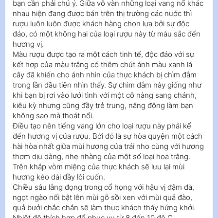
bạn cần phải chú ý. Giữa vô vàn những loại vang nổ khác
nhau hiện đang được bán trên thị trường các nước thì
rượu luôn luôn được khách hàng chọn lựa bởi sự độc
đáo, có một không hai của loại rượu này từ màu sắc đến
hương vị.
Màu rượu được tạo ra một cách tinh tế, độc đáo với sự
kết hợp của màu trắng có thêm chút ánh màu xanh lá
cây đã khiến cho ánh nhìn của thực khách bị chìm đắm
trong lần đầu tiên nhìn thấy. Sự chìm đắm này giống như
khi bạn bị rơi vào lưới tình với một cô nàng sang chảnh,
kiêu kỳ nhưng cũng đầy trẻ trung, năng động làm bạn
không sao mà thoát nổi.
Điều tạo nên tiếng vang lớn cho loại rượu này phải kể
đến hương vị của rượu. Bởi đó là sự hòa quyện một cách
hài hòa nhất giữa mùi hương của trái nho cùng với hương
thơm dịu dàng, nhẹ nhàng của một số loại hoa trắng.
Trên khắp vòm miệng của thực khách sẽ lưu lại mùi
hương kéo dài đầy lôi cuốn.
Chiều sâu lắng đọng trong cổ họng với hậu vị đậm đà,
ngọt ngào nổi bật lên mùi gỗ sồi xen với mùi quả đào,
quả bưởi chắc chắn sẽ làm thực khách thấy hứng khởi.
Nhiệt độ thích hợp để phục vụ từ 8 đến 10 độ C