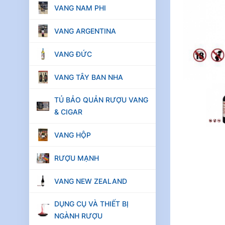
đ
445.000
VANG NAM PHI
Tủ rượu
VANG ARGENTINA
vang, tủ bảo
quản rượu
VANG ĐỨC
vang
Vinocave
VANG TÂY BAN NHA
146 chai.
đ
26.000.000
TỦ BẢO QUẢN RƯỢU VANG
đ
40.000.000
& CIGAR
Rượu vang Ý
VANG HỘP
Ortense
Primitivo
RƯỢU MẠNH
2.250 ml 14%
đ
500.000
VANG NEW ZEALAND
đ
550.000
DỤNG CỤ VÀ THIẾT BỊ
NGÀNH RƯỢU
Rượu vang