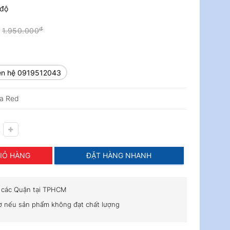
 độ
đ
1.950.000
iên hệ 0919512043
la Red
IỎ HÀNG
ĐẶT HÀNG NHANH
i các Quận tại TPHCM
iờ nếu sản phẩm không đạt chất lượng