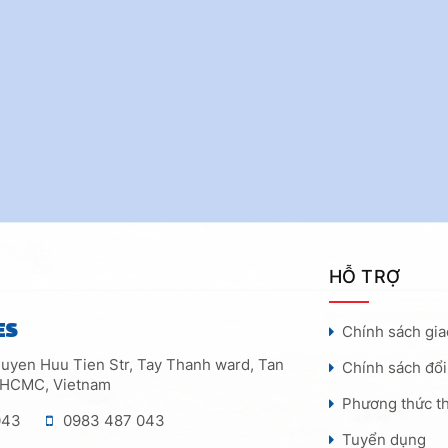
HỖ TRỢ
ES
Chính sách gi
uyen Huu Tien Str, Tay Thanh ward, Tan
Chính sách đổi
, HCMC, Vietnam
Phương thức t
043
0983 487 043
Tuyển dụng