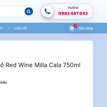
Hotline
0983 487 043
0
Giỏ hàng
ỨC
LIÊN HỆ
ỏ Red Wine Milla Cala 750ml
khẩu