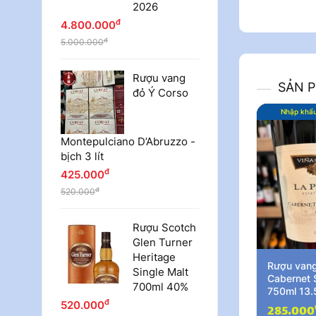
2026
đ
4.800.000
đ
5.000.000
Rượu vang
SẢN 
đỏ Ý Corso
Nhập khẩ
Montepulciano D’Abruzzo -
bịch 3 lít
đ
425.000
đ
520.000
Rượu Scotch
Glen Turner
Heritage
Rượu vang
Single Malt
Cabernet 
700ml 40%
750ml 13.
đ
520.000
Thêm 
285.000