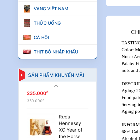
đỏ Úc The
last Stand
VANG VIÊT NAM
Shiraz 750ml
14%
THỨC UỐNG
đ
495.000
CH
đ
560.000
CÁ HỒI
TASTIN
Color: M
THỊT BÒ NHẬP KHẨU
Rượu vang Ý
Nose: Aro
Cantine
Palate: F
Paolini
nuts and
Volare Nero
SẢN PHẨM KHUYẾN MÃI
d’Avola DOC
DESCRI
750ml 13%
NEXT
Aging: 20
đ
235.000
Food pair
đ
350.000
Serving t
Aging pot
Rượu
Hennessy
INFORM
XO Year of
68% Cabe
the Horse
Alcohol 