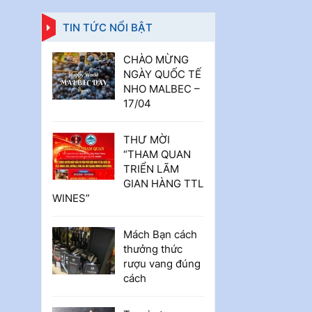
đ
1.500.000
đ
2.500.000
TIN TỨC NỔI BẬT
Rượu vang
CHÀO MỪNG
Pháp Cote
NGÀY QUỐC TẾ
Mas Rose
NHO MALBEC –
Languedoc
17/04
Roussillon
750ml 12.5%
THƯ MỜI
đ
380.000
“THAM QUAN
đ
400.000
TRIỂN LÃM
GIAN HÀNG TTL
WINES”
Rượu vang Ý
Terre
Passeri
Mách Bạn cách
thưởng thức
Montepulciano D’Abruzzo
rượu vang đúng
750ml
cách
đ
280.000
đ