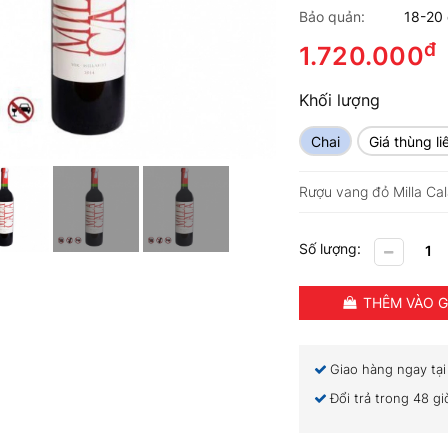
Bảo quản:
18-20
đ
1.720.000
Khối lượng
Chai
Giá thùng l
Rượu vang đỏ Milla Ca
Số lượng:
THÊM VÀO G
Giao hàng ngay tạ
Đổi trả trong 48 g