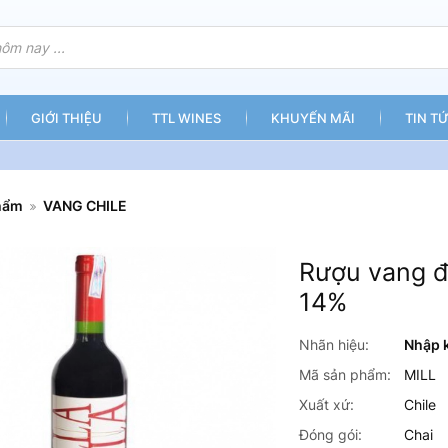
GIỚI THIỆU
TTL WINES
KHUYẾN MÃI
TIN T
hẩm
VANG CHILE
Rượu vang đ
14%
Nhãn hiệu:
Nhập 
Mã sản phẩm:
MILL
Xuất xứ:
Chile
Đóng gói:
Chai