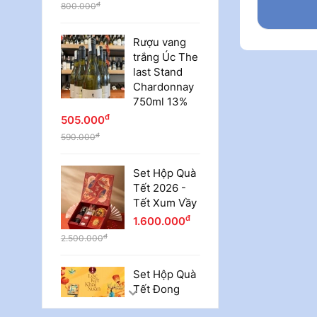
đ
800.000
Rượu vang
trắng Úc The
last Stand
Chardonnay
750ml 13%
đ
505.000
đ
590.000
Set Hộp Quà
Tết 2026 -
Tết Xum Vầy
đ
1.600.000
đ
2.500.000
Set Hộp Quà
Tết Đong
PREVIOUS
Đầy - GB01