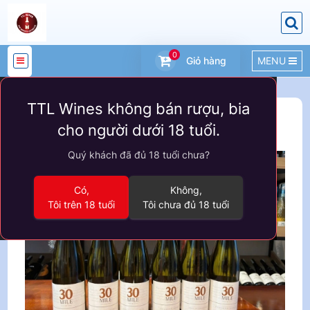
0
Giỏ hàng
MENU
DANH
TTL Wines không bán rượu, bia
MỤC
Sản phẩm
VANG ÚC
cho người dưới 18 tuổi.
SẢN
Quý khách đã đủ 18 tuổi chưa?
PHẨM
Có,
Không,
Tôi trên 18 tuổi
Tôi chưa đủ 18 tuổi